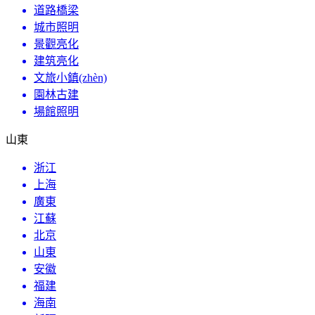
道路橋梁
城市照明
景觀亮化
建筑亮化
文旅小鎮(zhèn)
園林古建
場館照明
山東
浙江
上海
廣東
江蘇
北京
山東
安徽
福建
海南