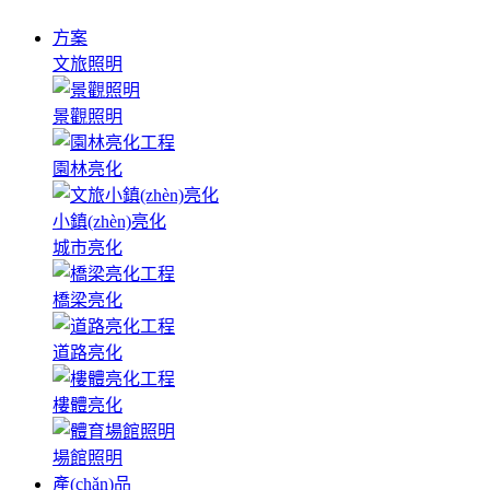
方案
文旅照明
景觀照明
園林亮化
小鎮(zhèn)亮化
城市亮化
橋梁亮化
道路亮化
樓體亮化
場館照明
產(chǎn)品