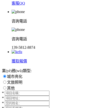
客服QQ
咨詢電話
咨詢電話
139-5812-8874
獲取報價
業(yè)務(wù)類型:
城市亮化
文旅照明
其他
*
*
*