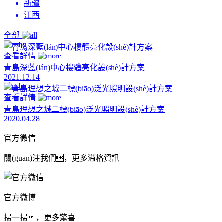
新疆
江西
全部
查看詳情
青島深藍(lán)中心樓體亮化設(shè)計方案
2021.12.14
查看詳情
青島理想之城二標(biāo)泛光照明設(shè)計方案
2020.04.28
官方微信
關(guān)注我們，更多溢格資訊
官方微博
掃一掃，更多驚喜