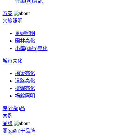
行業(yè)資訊
方案
文旅照明
景觀照明
園林亮化
小鎮(zhèn)亮化
城市亮化
橋梁亮化
道路亮化
樓體亮化
場館照明
產(chǎn)品
案例
品牌
關(guān)于品牌